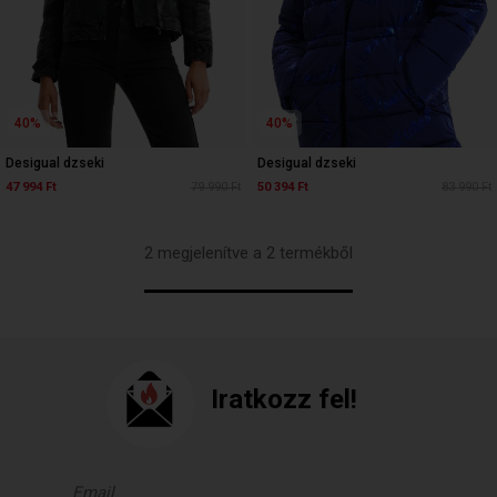
40%
40%
Desigual dzseki
Desigual dzseki
47 994 Ft
79 990 Ft
50 394 Ft
83 990 Ft
2 megjelenítve a 2 termékből
Iratkozz fel!