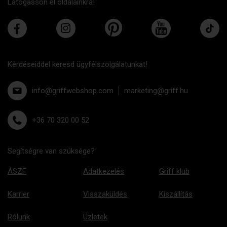
Látogasson el oldalainkra!
Kérdéseiddel keresd ügyfélszolgálatunkat!
info@griffwebshop.com
marketing@griff.hu
+36 70 320 00 52
Segítségre van szüksége?
ÁSZF
Adatkezelés
Griff klub
Karrier
Visszaküldés
Kiszállítás
Rólunk
Üzletek