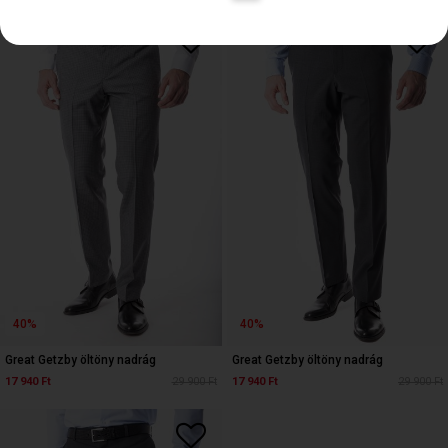
40%
40%
Great Getzby öltöny nadrág
Great Getzby öltöny nadrág
17 940 Ft
29 900 Ft
17 940 Ft
29 900 Ft