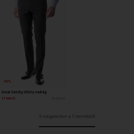
40%
Great Getzby öltöny nadrág
17 940 Ft
29 900 Ft
3 megjelenítve a 3 termékből