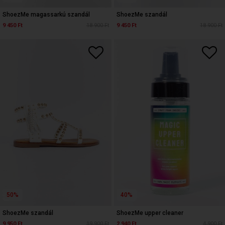
ShoezMe magassarkú szandál
ShoezMe szandál
9 450 Ft
18 900 Ft
9 450 Ft
18 900 Ft
50%
40%
ShoezMe szandál
ShoezMe upper cleaner
9 950 Ft
19 900 Ft
2 940 Ft
4 900 Ft