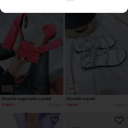
50%
50%
ShoezMe magassarkú szandál
ShoezMe szandál
16 450 Ft
32 900 Ft
9 950 Ft
19 900 Ft