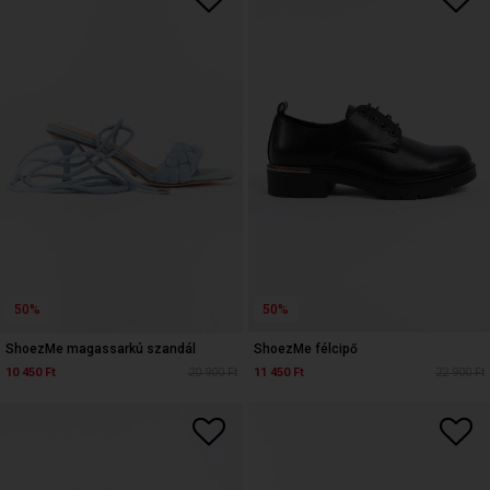
50%
50%
ShoezMe magassarkú szandál
ShoezMe félcipő
10 450 Ft
20 900 Ft
11 450 Ft
22 900 Ft