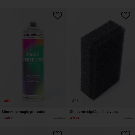
40%
40%
Shoezme magic protector
Shoezme cipőápoló szivacs
3 540 Ft
5 900 Ft
474 Ft
790 Ft