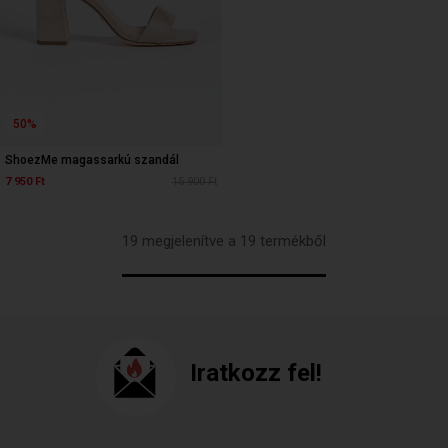
50%
ShoezMe magassarkú szandál
7 950 Ft
15 900 Ft
19 megjelenítve a 19 termékből
Iratkozz fel!