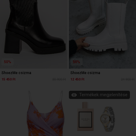
50%
50%
ShoezMe csizma
ShoezMe csizma
15 450 Ft
30 900 Ft
12 450 Ft
24 900 Ft
Termékek megjelenítése