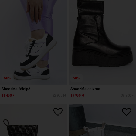
50%
50%
ShoezMe félcipő
ShoezMe csizma
11 450 Ft
22 900 Ft
19 950 Ft
39 900 Ft