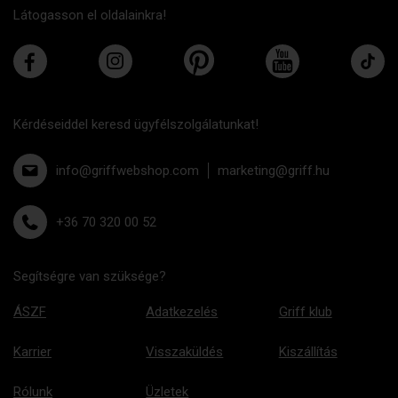
Látogasson el oldalainkra!
Kérdéseiddel keresd ügyfélszolgálatunkat!
info@griffwebshop.com
marketing@griff.hu
+36 70 320 00 52
Segítségre van szüksége?
ÁSZF
Adatkezelés
Griff klub
Karrier
Visszaküldés
Kiszállítás
Rólunk
Üzletek