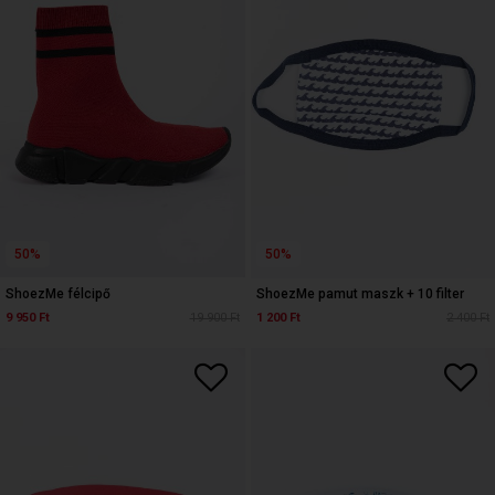
50%
50%
ShoezMe félcipő
ShoezMe pamut maszk + 10 filter
9 950 Ft
19 900 Ft
1 200 Ft
2 400 Ft