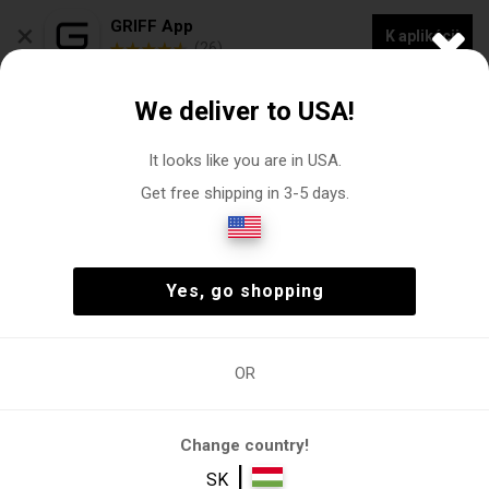
×
GRIFF App
K aplikácii
(26)
NOVÁ KOLEKCIA -20% ZĽAVA NA "VOGACASUT"
We deliver to USA!
0
It looks like you are in USA.
Get free shipping in 3-5 days.
Dámske tenisky
Žena
Topánky
Vychádzková obuv
(1)
Žena
Topánky
Vychádzková obuv
(1)
Yes, go shopping
OR
Vychádzková
Čižmy
Platformové
Pošmyknúť sa
Športová
obuv
obuv
Change country!
FILTRE
|
SK