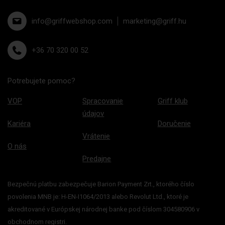
info@griffwebshop.com
marketing@griff.hu
+36 70 320 00 52
Potrebujete pomoc?
VOP
Spracovanie
Griff klub
údajov
Kariéra
Doručenie
Vrátenie
O nás
Predajne
Bezpečnú platbu zabezpečuje Barion Payment Zrt., ktorého číslo
povolenia MNB je: H-EN-I1064/2013 alebo Revolut Ltd., ktoré je
akreditované v Európskej národnej banke pod číslom 304580906 v
obchodnom registri.