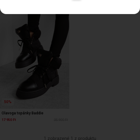
50%
Olavoga topánky Baddie
17 950 Ft
35 900 Ft
1 zobrazené 1 z produktu