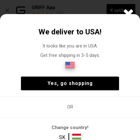
×
GRIFF App
K aplikácii
(26)
NOVÁ KOLEKCIA -20% ZĽAVA NA "VOGACASUT"
We deliver to USA!
0
It looks like you are in USA.
Get free shipping in 3-5 days.
Vychádzková obuv
Muž
Topánky
Vychádzková obuv
(2)
Muž
Topánky
Vychádzková obuv
(2)
Yes, go shopping
OR
Muž
Topánky
Vychádzková
Športová
Tréningová
obuv
obuv
obuv
Change country!
FILTRE
|
SK