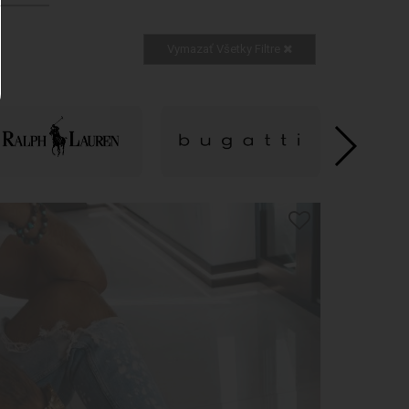
Vymazať Všetky Filtre