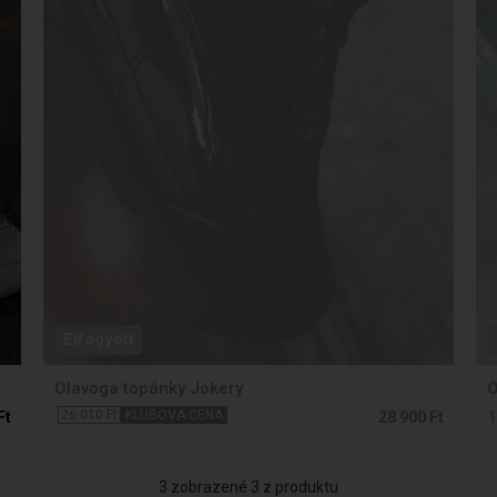
Elfogyott
Olavoga topánky Jokery
O
26 010 Ft
KLUBOVÁ CENA
Ft
28 900 Ft
1
3 zobrazené 3 z produktu