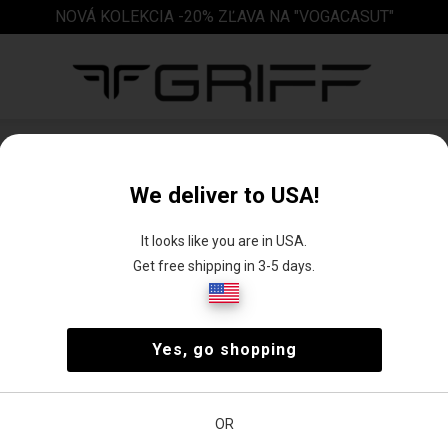
NOVÁ KOLEKCIA -20% ZĽAVA NA "VOGACASUT"
Vychádzková obuv
We deliver to USA!
)
3)
It looks like you are in USA.
Get free shipping in 3-5 days.
ky
Vychádzková
Vysoká
Yes, go shopping
obuv
športová
obuv
OR
st
Cena