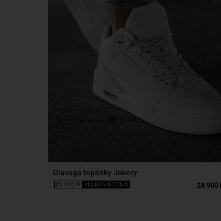
Olavoga topánky Jokery
26 010 Ft
KLUBOVÁ CENA
28 900 