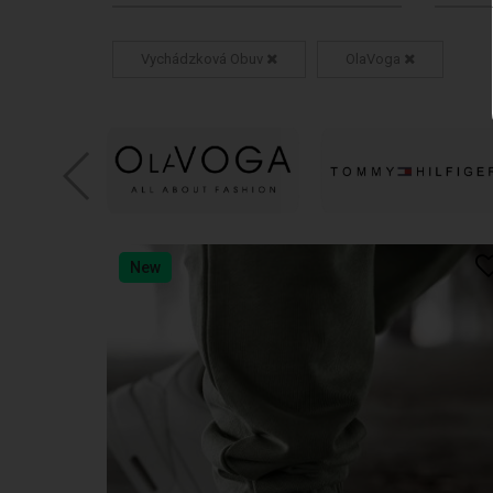
Vychádzková Obuv
OlaVoga
New