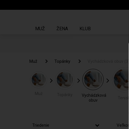
MUŽ
ŽENA
KLUB
Muž
Muž
Topánky
Topánky
Vychádzková obuv
Vychádzková obuv
(3
(
Muž
Topánky
Vychádzková
Tenis
obuv
Triedenie
Veľko