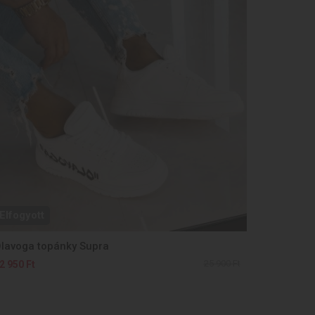
Elfogyott
lavoga topánky Supra
25 900 Ft
2 950 Ft