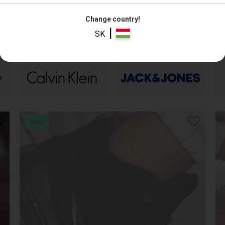
Change country!
|
SK
New