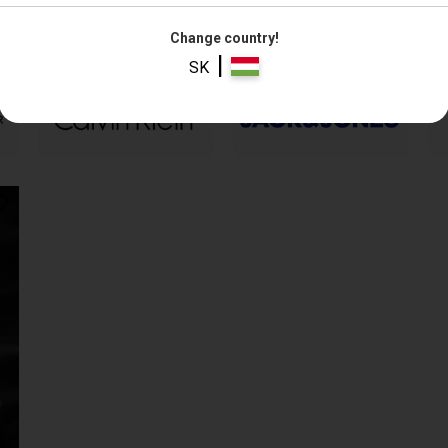
Change country!
|
SK