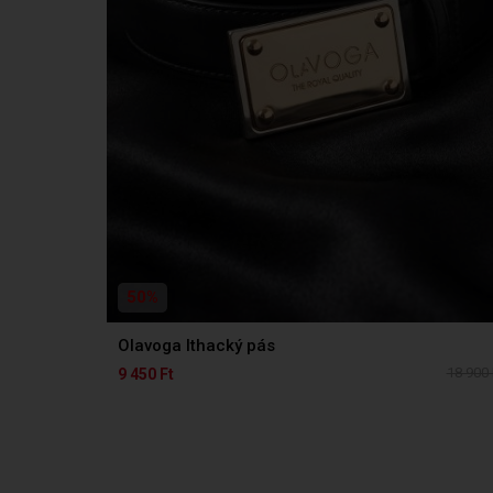
50%
Olavoga Ithacký pás
18 900 
9 450 Ft