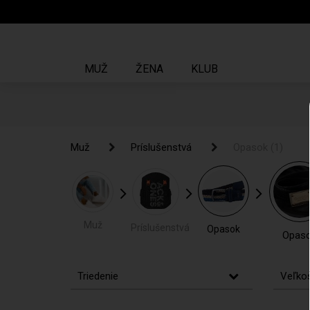
MUŽ
ŽENA
KLUB
Muž
Muž
Príslušenstvá
Príslušenstvá
Opasok
Opasok
(1)
(1)
Muž
Príslušenstvá
Opasok
Opas
Triedenie
Veľko