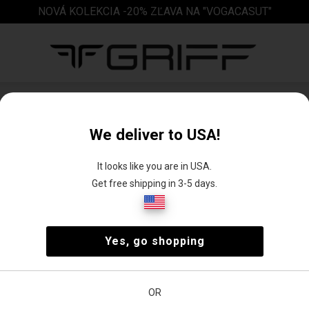
NOVÁ KOLEKCIA -20% ZĽAVA NA "VOGACASUT"
Internetový obchod s pánskymi opaskami
We deliver to USA!
It looks like you are in USA.
Get free shipping in 3-5 days.
ok
Yes, go shopping
sť
Cena
OR