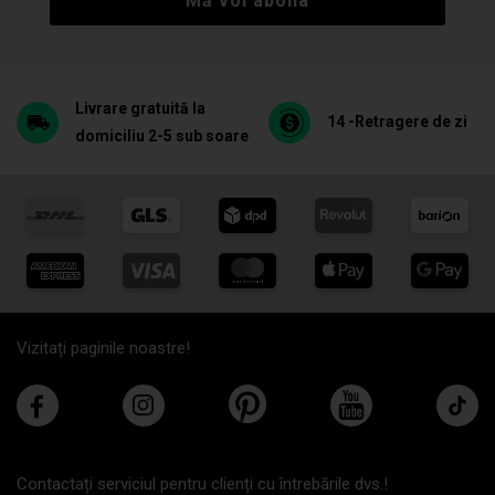
Mă voi abona
Livrare gratuită la
14 -Retragere de zi
domiciliu 2-5 sub soare
Vizitați paginile noastre!
Contactați serviciul pentru clienți cu întrebările dvs.!