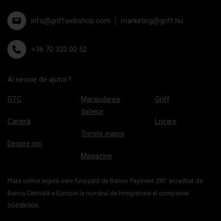
info@griffwebshop.com
marketing@griff.hu
+36 70 320 00 52
Ai nevoie de ajutor?
GTC
Manipularea
Griff
datelor
Carieră
Livrare
Trimite inapoi
Despre noi
Magazine
Plata online sigură este furnizată de Barion Payment ZRT. acreditat de
Banca Centrală a Europei la numărul de înregistrare al companiei
304580906.