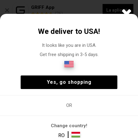
×
GRIFF App
La aplicație
(26)
COLECȚIE NOUĂ - 20% REDUCERE „VOGACASUT”
We deliver to USA!
0
It looks like you are in USA.
Get free shipping in 3-5 days.
Trunchi de baie pentru bărbați
Om
Îmbrăcăminte
Trunchi de baie
(0)
Om
Îmbrăcăminte
Trunchi de baie
(0)
Yes, go shopping
OR
Om
Îmbrăcăminte
Trunchi de
Trunchi de
baie
baie
Change country!
Filtre
|
RO