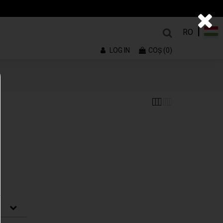
|
RO
LOG IN
COŞ (0)