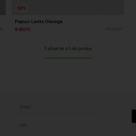
50%
Papuci Lavits Olavoga
Ft
16 900 Ft
8 450 Ft
5 afișat de a 5 din produs