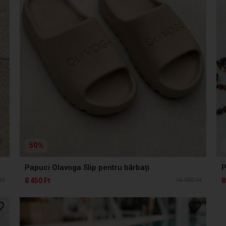
50%
Papuci Olavoga Slip pentru bărbați
P
Ft
16 900 Ft
8 450 Ft
8