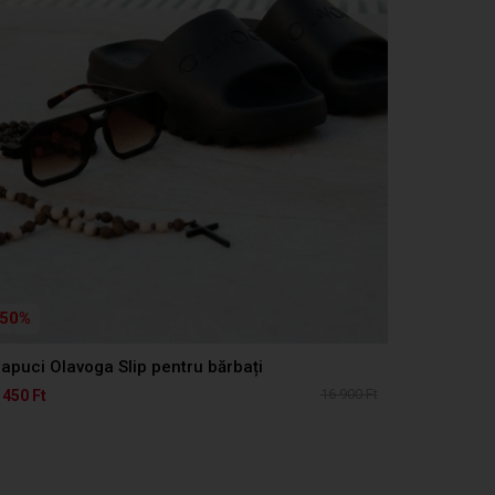
50%
apuci Olavoga Slip pentru bărbați
16 900 Ft
 450 Ft