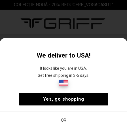
COLECȚIE NOUĂ - 20% REDUCERE „VOGACASUT”
Magazin web de papuci pentru bărbați
We deliver to USA!
It looks like you are in USA.
Get free shipping in 3-5 days.
i
Papuci de
Papuci de
Yes, go shopping
plajă
stradă
ea
Preț
OR