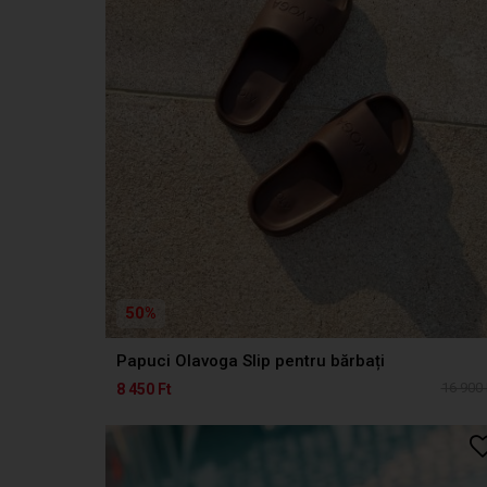
50%
Papuci Olavoga Slip pentru bărbați
16 900 
8 450 Ft