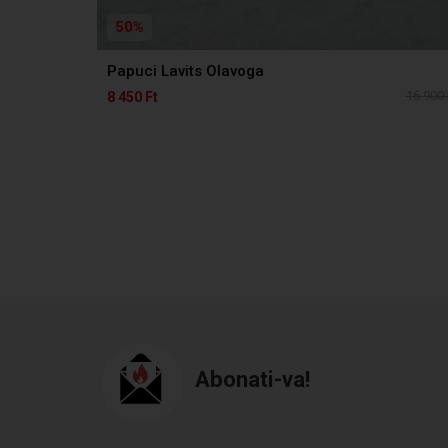
50%
Papuci Lavits Olavoga
16 900 
8 450 Ft
Abonati-va!