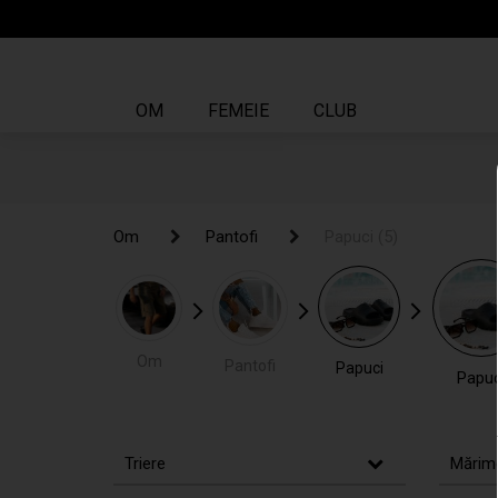
OM
FEMEIE
CLUB
Om
Om
Pantofi
Pantofi
Papuci
Papuci
(5)
(5)
Om
Pantofi
Papuci
Papuc
Triere
Mărim