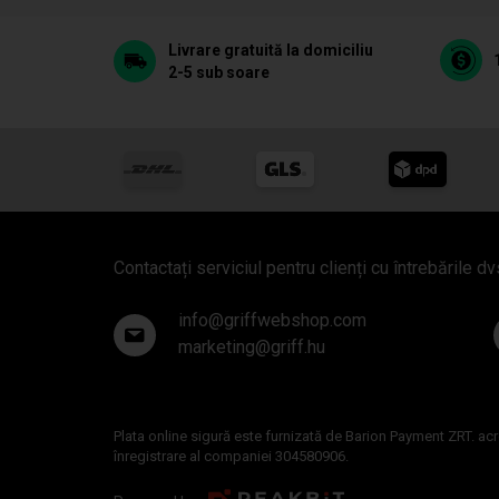
Livrare gratuită la domiciliu
2-5 sub soare
Contactați serviciul pentru clienți cu întrebările dv
info@griffwebshop.com
marketing@griff.hu
Plata online sigură este furnizată de Barion Payment ZRT. ac
înregistrare al companiei 304580906.