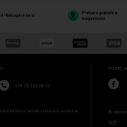
Preluare gratuită a
14 -Retragere de zi
magazinului
s.!
Vizitați p
+36 70 320 00 52
reditat de Banca Centrală a Europei la numărul de
Ai nevoie
Griff