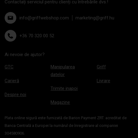
Contactați serviciul pentru clienți cu întrebările dvs.!
info@griffwebshop.com
marketing@griff.hu
+36 70 320 00 52
Ai nevoie de ajutor?
GTC
Manipularea
Griff
datelor
Carieră
Livrare
Trimite inapoi
Despre noi
Magazine
Plata online sigură este furnizată de Barion Payment ZRT. acreditat de
Banca Centrală a Europei la numărul de înregistrare al companiei
304580906.