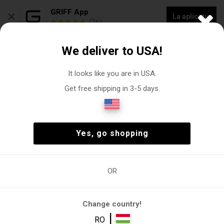
×
GRIFF App
La aplicație
(26)
COLECȚIE NOUĂ - 20% REDUCERE „VOGACASUT”
We deliver to USA!
0
It looks like you are in USA.
Get free shipping in 3-5 days.
Pantaloni scurți pentru bărbați
Om
Îmbrăcăminte
Pantaloni scurti
(0)
Om
Îmbrăcăminte
Pantaloni scurti
(0)
Yes, go shopping
OR
nte
Pantaloni
Pantaloni
Pantaloni
Pantaloni
Pantaloni
scurti
scurti
scurți cargo
scurti chino
scurți de
încălzire
Change country!
|
RO
Filtre