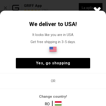
×
GRIFF App
La aplicație
(26)
COLECȚIE NOUĂ - 20% REDUCERE „VOGACASUT”
We deliver to USA!
0
It looks like you are in USA.
Get free shipping in 3-5 days.
Pantaloni scurti
Om
Îmbrăcăminte
Pantaloni scurti
(0)
Om
Îmbrăcăminte
Pantaloni scurti
(0)
Yes, go shopping
OR
Om
Îmbrăcăminte
Pantaloni
Pantaloni
scurti
scurti
Change country!
Filtre
|
RO