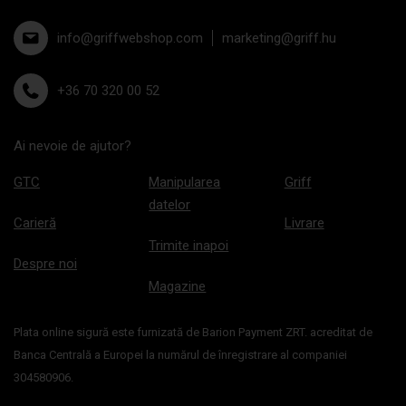
info@griffwebshop.com
marketing@griff.hu
+36 70 320 00 52
Ai nevoie de ajutor?
GTC
Manipularea
Griff
datelor
Carieră
Livrare
Trimite inapoi
Despre noi
Magazine
Plata online sigură este furnizată de Barion Payment ZRT. acreditat de
Banca Centrală a Europei la numărul de înregistrare al companiei
304580906.