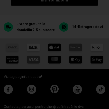
Mă voi abona
Livrare gratuită la
14 -Retragere de zi
domiciliu 2-5 sub soare
Vizitați paginile noastre!
Contactați serviciul pentru clienți cu întrebările dvs.!