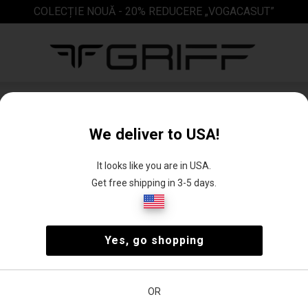
COLECȚIE NOUĂ - 20% REDUCERE „VOGACASUT”
Pantaloni scurti
We deliver to USA!
i
2)
(2)
It looks like you are in USA.
Get free shipping in 3-5 days.
oni
Yes, go shopping
i
ea
Preț
OR