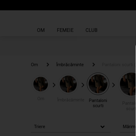
OM
FEMEIE
CLUB
Om
Om
Îmbrăcăminte
Îmbrăcăminte
Pantaloni scurt
Pantaloni scurti
(
Om
Îmbrăcăminte
Pantaloni
Pantal
scurti
scurt
Triere
Mărim