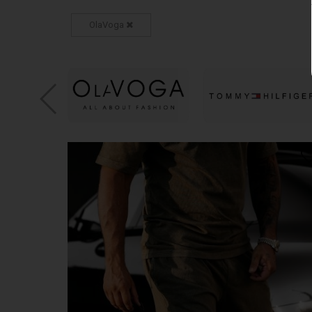
OlaVoga