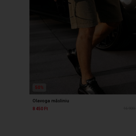
50%
Olavoga măsliniu
16 900 
8 450 Ft