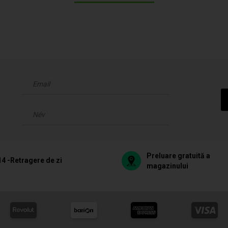
Preluare gratuită a
14 -Retragere de zi
magazinului