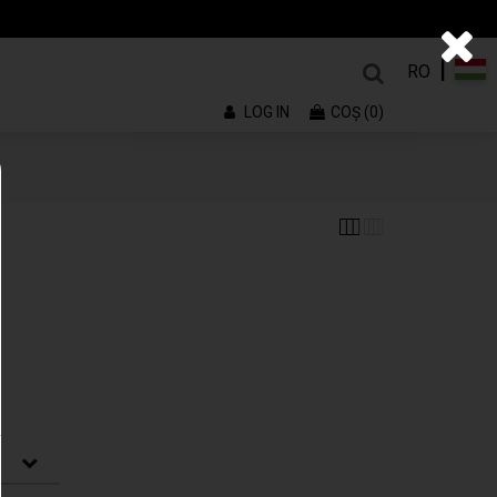
|
RO
LOG IN
COŞ (0)