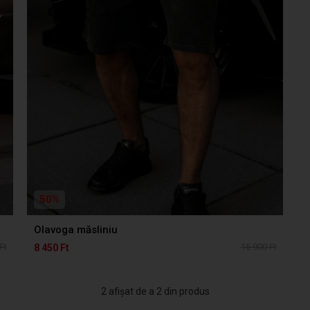
50%
Olavoga măsliniu
Ft
16 900 Ft
8 450 Ft
2 afișat de a 2 din produs