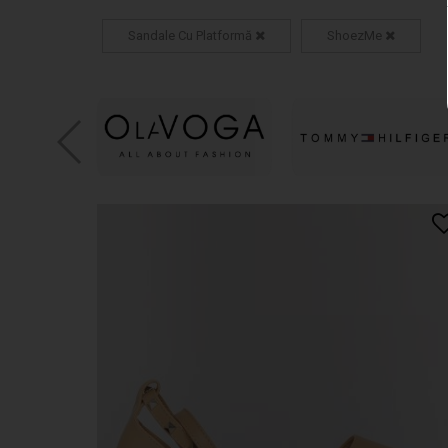
Sandale Cu Platformă
ShoezMe