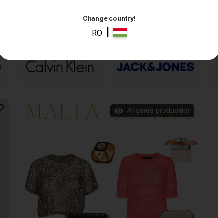
Change country!
|
RO
Afișarea produselor