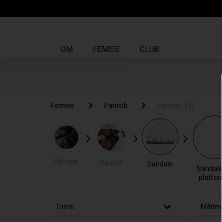
OM
FEMEIE
CLUB
Femeie
Femeie
Pantofi
Pantofi
Sandale
Sandale
(1)
(1)
Femeie
Pantofi
Sandale
Sandale
platfo
Triere
Mărim