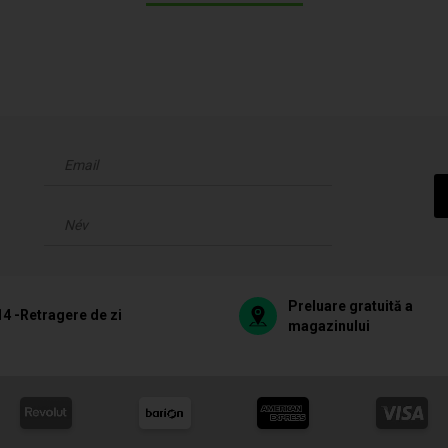
Preluare gratuită a
14 -Retragere de zi
magazinului