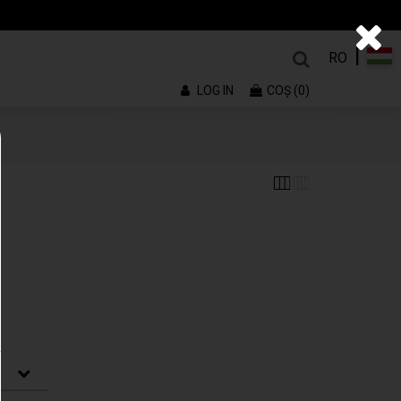
|
RO
LOG IN
COŞ (0)