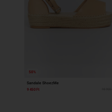
50%
Sandale ShoezMe
18 900 
9 450 Ft