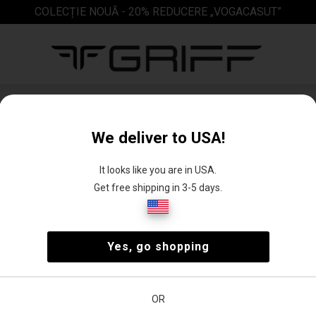
COLECȚIE NOUĂ - 20% REDUCERE „VOGACASUT”
Sandale
We deliver to USA!
It looks like you are in USA.
Get free shipping in 3-5 days.
 cu
Sandale cu
Sandale plate
Yes, go shopping
rmă
toc înalt
ea
Preț
OR