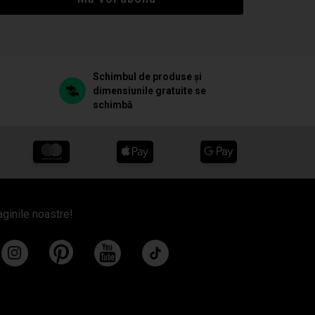
Schimbul de produse și
dimensiunile gratuite se
schimbă
aginile noastre!