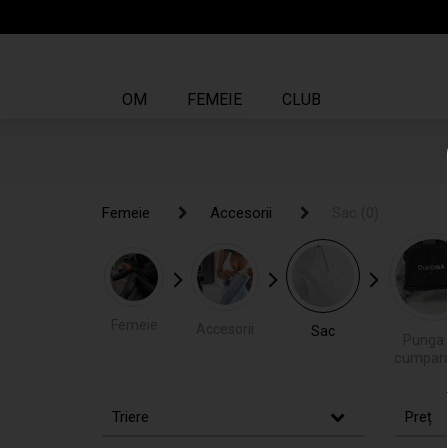
OM
FEMEIE
CLUB
Femeie
Femeie
Accesorii
Accesorii
Sac
Sac
(0)
(0)
Femeie
Accesorii
Sac
Punga
cumpara
Triere
Preț