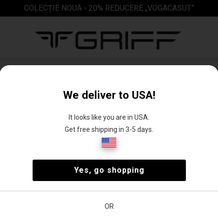
COLECȚIE NOUĂ - 20% REDUCERE „VOGACASUT”
Sac
We deliver to USA!
It looks like you are in USA.
Get free shipping in 3-5 days.
 de
Sac
Yes, go shopping
turi
OR