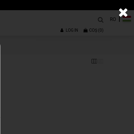
|
RO
LOG IN
COŞ (0)