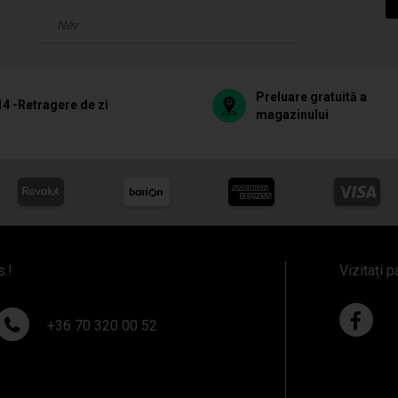
Preluare gratuită a
14 -Retragere de zi
magazinului
s.!
Vizitați p
+36 70 320 00 52