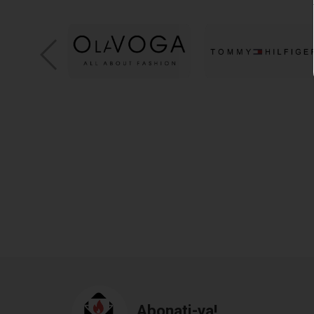
Nu există un produs coresp
Abonati-va!