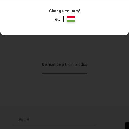
Change country!
|
RO
unzător filtrării
0 afișat de a 0 din produs