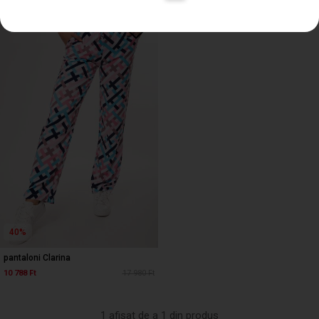
40%
pantaloni Clarina
10 788 Ft
17 980 Ft
1 afișat de a 1 din produs