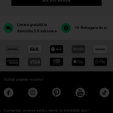
Mă voi abona
Livrare gratuită la
14 -Retragere de zi
domiciliu 2-5 sub soare
Vizitați paginile noastre!
Contactați serviciul pentru clienți cu întrebările dvs.!