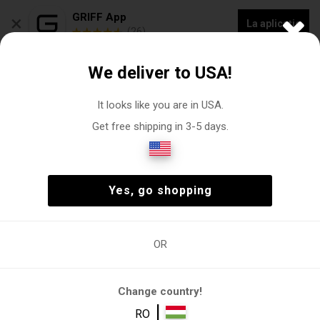
×
GRIFF App
La aplicație
(26)
COLECȚIE NOUĂ - 20% REDUCERE „VOGACASUT”
We deliver to USA!
0
It looks like you are in USA.
Get free shipping in 3-5 days.
Magazin web Clarina Pants
Femeie
Îmbrăcăminte
Pantaloni
(1)
Femeie
Îmbrăcăminte
Pantaloni
(1)
Yes, go shopping
OR
Îmbrăcăminte
Pantaloni
Pantaloni
Pantaloni de
Pantaloni
casual
trening
eleganti
Change country!
Filtre
|
RO