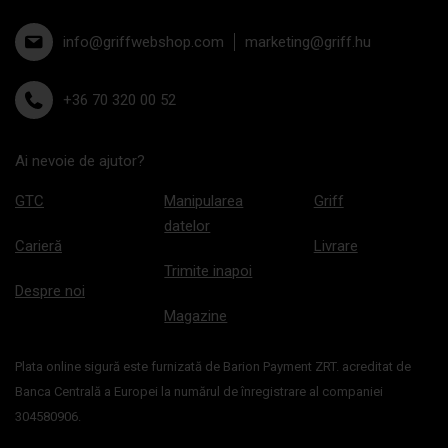
info@griffwebshop.com
marketing@griff.hu
+36 70 320 00 52
Ai nevoie de ajutor?
GTC
Manipularea
Griff
datelor
Carieră
Livrare
Trimite inapoi
Despre noi
Magazine
Plata online sigură este furnizată de Barion Payment ZRT. acreditat de
Banca Centrală a Europei la numărul de înregistrare al companiei
304580906.