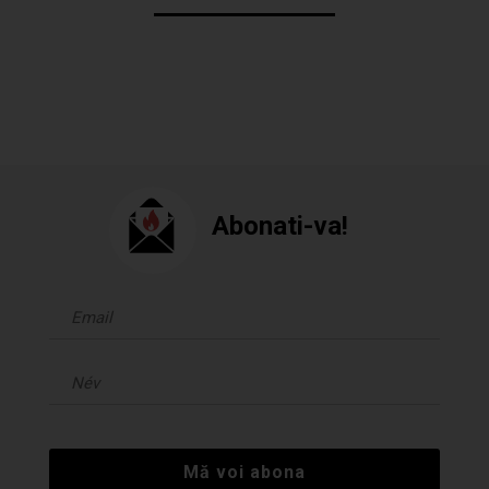
Abonati-va!
Mă voi abona