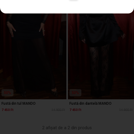
50%
50%
Fustă din tul MANDO
Fustă din dantelă MANDO
7 450 Ft
14 900 Ft
7 450 Ft
14 900 Ft
2 afișat de a 2 din produs