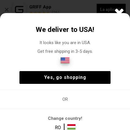
×
GRIFF App
La aplicație
(26)
50% REDUCERE LA TOATE ARTICOLELE - VÂNZARE FINALĂ
We deliver to USA!
0
It looks like you are in USA.
Get free shipping in 3-5 days.
fuste
Femeie
Îmbrăcăminte
fuste
(2)
Femeie
Îmbrăcăminte
fuste
(2)
Yes, go shopping
OR
Femeie
Îmbrăcăminte
fuste
Fusta maxi
fuste
Change country!
Filtre
|
RO