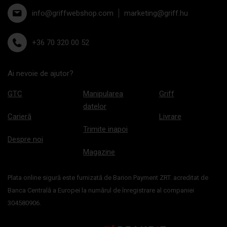
info@griffwebshop.com
marketing@griff.hu
+36 70 320 00 52
Ai nevoie de ajutor?
GTC
Manipularea
Griff
datelor
Carieră
Livrare
Trimite inapoi
Despre noi
Magazine
Plata online sigură este furnizată de Barion Payment ZRT. acreditat de
Banca Centrală a Europei la numărul de înregistrare al companiei
304580906.