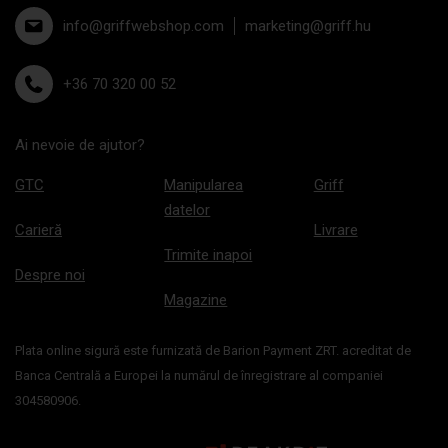
info@griffwebshop.com
marketing@griff.hu
+36 70 320 00 52
Ai nevoie de ajutor?
GTC
Manipularea
Griff
datelor
Carieră
Livrare
Trimite inapoi
Despre noi
Magazine
Plata online sigură este furnizată de Barion Payment ZRT. acreditat de
Banca Centrală a Europei la numărul de înregistrare al companiei
304580906.