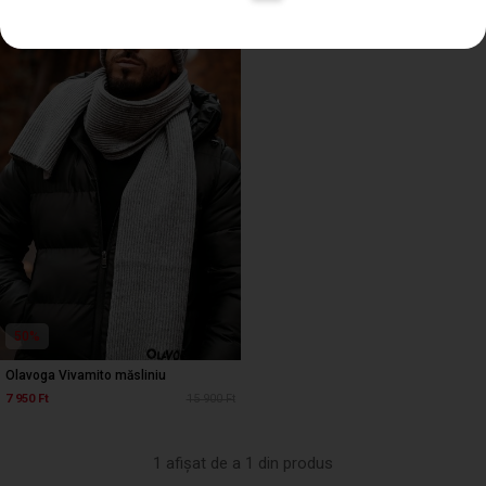
50%
Olavoga Vivamito măsliniu
7 950 Ft
15 900 Ft
1 afișat de a 1 din produs