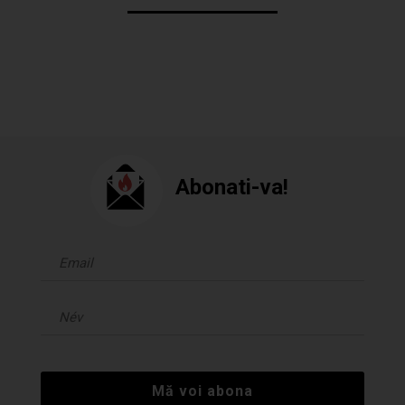
Abonati-va!
Mă voi abona