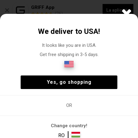
×
GRIFF App
La aplicație
(26)
COLECȚIE NOUĂ - 20% REDUCERE „VOGACASUT”
We deliver to USA!
0
It looks like you are in USA.
Get free shipping in 3-5 days.
Eșarfă
Femeie
Accesorii
Eșarfă
(1)
Femeie
Accesorii
Eșarfă
(1)
Yes, go shopping
OR
Femeie
Accesorii
Eșarfă
Eșarfă
Change country!
Filtre
|
RO