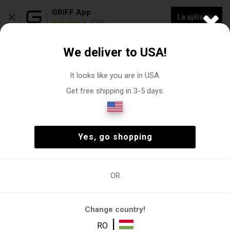
×
GRIFF App
La aplicație
(26)
COLECȚIE NOUĂ - 20% REDUCERE „VOGACASUT”
We deliver to USA!
0
It looks like you are in USA.
Get free shipping in 3-5 days.
Costume de baie
Femeie
Îmbrăcăminte
Costume de baie
(3)
Femeie
Îmbrăcăminte
Costume de baie
(3)
Yes, go shopping
OR
nte
Costume de
Costum de
Costume de
În două părți
O singură
baie
baie
baie
bucată
Change country!
Filtre
|
RO