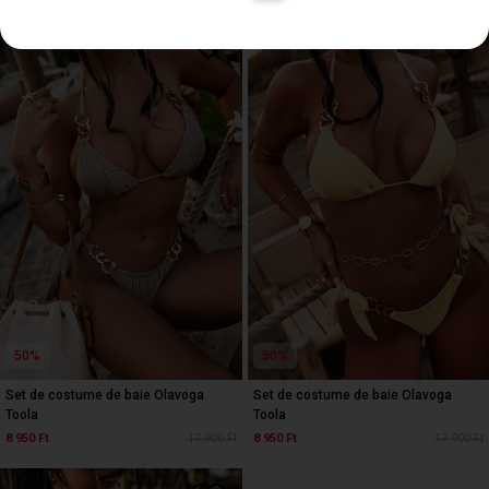
50%
50%
Set de costume de baie Olavoga
Set de costume de baie Olavoga
Toola
Toola
8 950 Ft
17 900 Ft
8 950 Ft
17 900 Ft