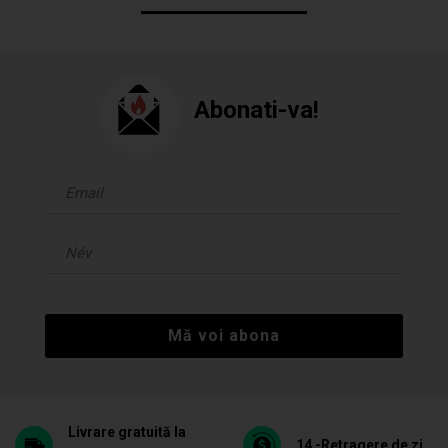
Abonati-va!
Mă voi abona
Livrare gratuită la
14 -Retragere de zi