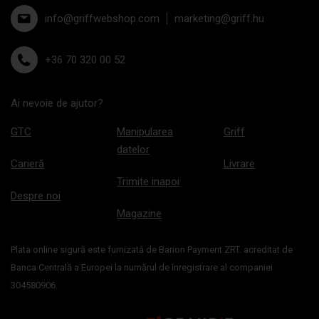
info@griffwebshop.com
marketing@griff.hu
+36 70 320 00 52
Ai nevoie de ajutor?
GTC
Manipularea
Griff
datelor
Carieră
Livrare
Trimite inapoi
Despre noi
Magazine
Plata online sigură este furnizată de Barion Payment ZRT. acreditat de
Banca Centrală a Europei la numărul de înregistrare al companiei
304580906.