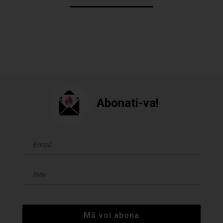
Abonati-va!
Mă voi abona