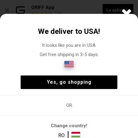
×
GRIFF App
La aplicație
(26)
COLECȚIE NOUĂ - 20% REDUCERE „VOGACASUT”
We deliver to USA!
0
It looks like you are in USA.
Get free shipping in 3-5 days.
Apăra
Femeie
Accesorii
Apăra
(1)
Femeie
Accesorii
Apăra
(1)
Yes, go shopping
OR
Femeie
Accesorii
Apăra
Apăra
Change country!
Filtre
|
RO