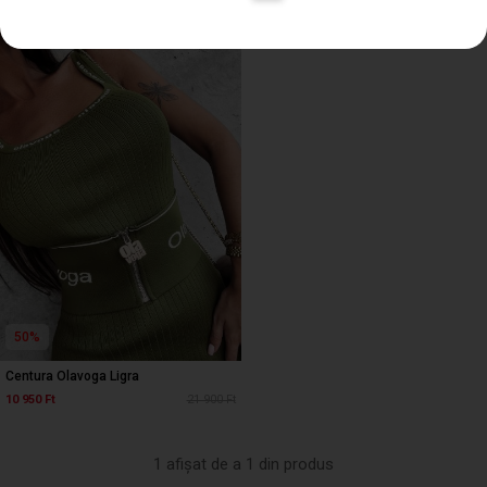
50%
Centura Olavoga Ligra
10 950 Ft
21 900 Ft
1 afișat de a 1 din produs