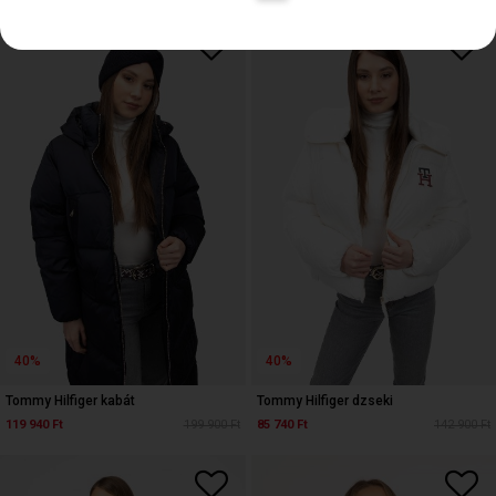
40%
40%
Tommy Hilfiger kabát
Tommy Hilfiger dzseki
119 940 Ft
199 900 Ft
85 740 Ft
142 900 Ft