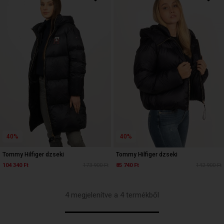
40%
40%
Tommy Hilfiger dzseki
Tommy Hilfiger dzseki
104 340 Ft
173 900 Ft
85 740 Ft
142 900 Ft
4 megjelenítve a 4 termékből