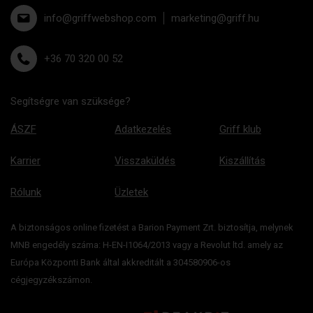
info@griffwebshop.com
marketing@griff.hu
+36 70 320 00 52
Segítségre van szüksége?
ÁSZF
Adatkezelés
Griff klub
Karrier
Visszaküldés
Kiszállítás
Rólunk
Üzletek
A biztonságos online fizetést a Barion Payment Zrt. biztosítja, melynek
MNB engedély száma: H-EN-I1064/2013 vagy a Revolut ltd. amely az
Európa Központi Bank által akkreditált a 304580906-os
cégjegyzékszámon.