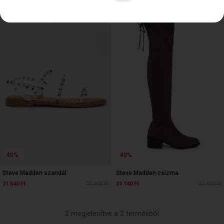
40%
40%
Steve Madden szandál
Steve Madden csizma
21 540 Ft
35 900 Ft
31 140 Ft
51 900 Ft
2 megjelenítve a 2 termékből