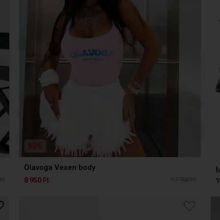
50%
Olavoga Vexen body
M
Ft
17 900 Ft
8 950 Ft
Y