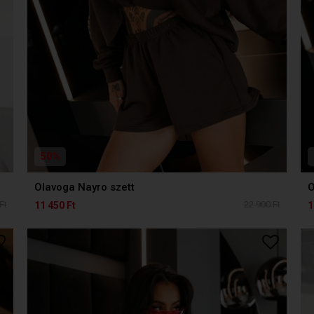
50%
Olavoga Nayro szett
O
Ft
22 900 Ft
11 450 Ft
1