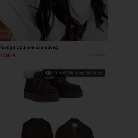
50%
lavoga Opuluxe szemüveg
22 900 Ft
1 450 Ft
Termékek megjelenítése