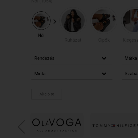
Női
Női
(1054)
(1054)
Női
Ruházat
Cipők
Kiegész
Rendezés
Márka
Minta
Szabá
Akció