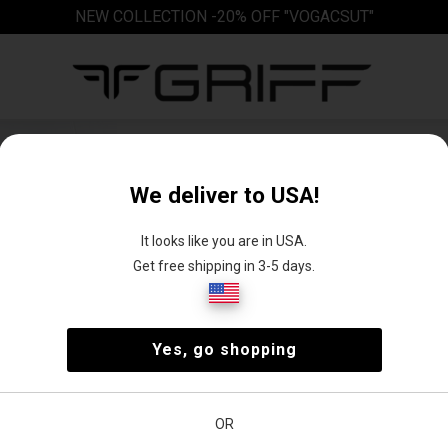
NEW COLLECTION -20% OFF "VOGACSUT"
Női Akció
Megtaláltad kiszemeltjeidet és ráadásul akciós 
We deliver to USA!
Webshopban világmárkás termékeink széles kín
Legnépszerűbb Női Akció szűrő beállítások
It looks like you are in USA.
Get free shipping in 3-5 days.
Tommy Hilfiger akció
Akciós blúzok, póló
Yes, go shopping
OR