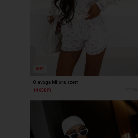
50%
Olavoga Milora szett
29 900 
14 950 Ft