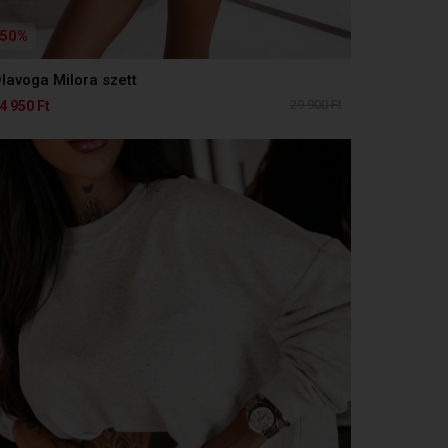
50%
lavoga Milora szett
29 900 Ft
4 950 Ft