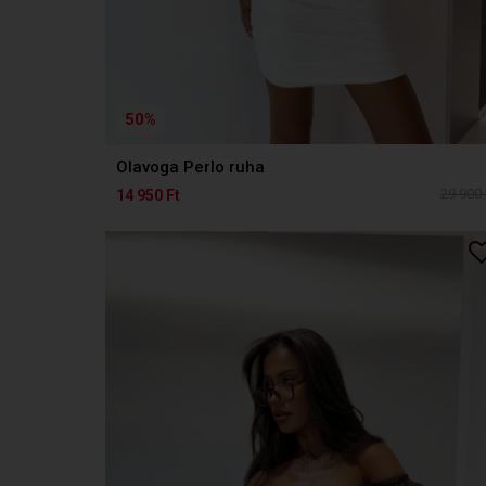
50%
Olavoga Perlo ruha
29 900 
14 950 Ft