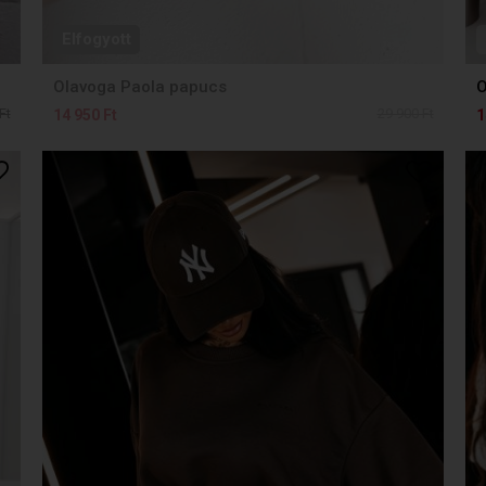
Elfogyott
Olavoga Paola papucs
O
Ft
29 900 Ft
14 950 Ft
1