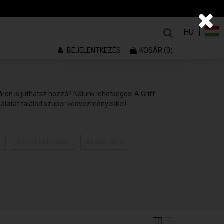
|
HU
BEJELENTKEZÉS
KOSÁR (0)
áron is juthatsz hozzá? Nálunk lehetséges! A Griff
álatát találod szuper kedvezményekkel!
k
Akciós pulóverek
Akciós cipők