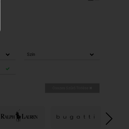
Szín
Összes Szűrő Törlése