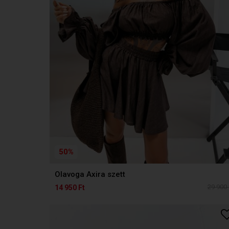
50%
Olavoga Axira szett
29 900 
14 950 Ft