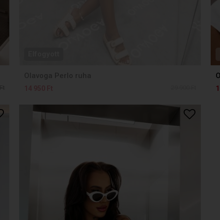
Elfogyott
Olavoga Perlo ruha
O
Ft
29 900 Ft
14 950 Ft
1