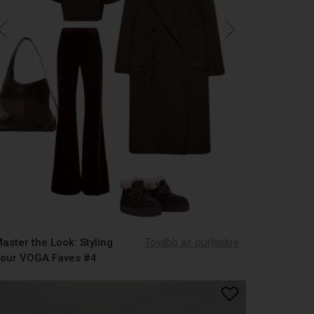
aster the Look: Styling
Tovább az outfitekre
our VOGA Faves #4