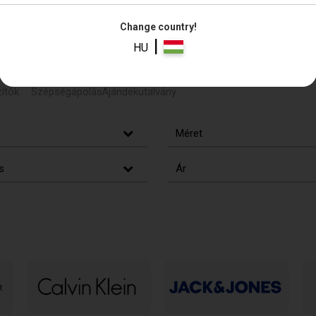
Change country!
|
HU
ítők
Szépségápolás
Ajándékutalvány
Méret
s
Ár