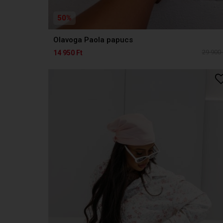
50%
Olavoga Paola papucs
29 900 
14 950 Ft