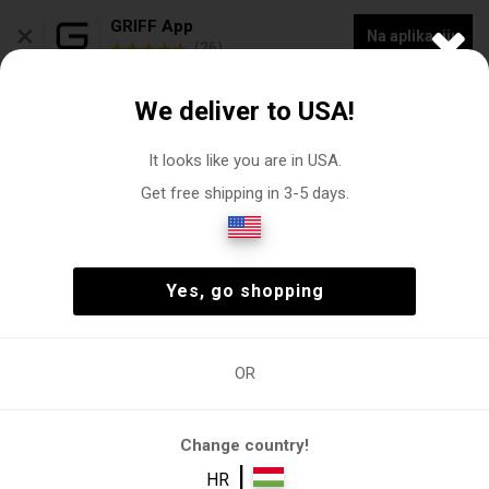
×
GRIFF App
Na aplikaciju
(26)
NOVA KOLEKCIJA -20% POPUSTA NA "VOGACASUT"
We deliver to USA!
0
It looks like you are in USA.
Get free shipping in 3-5 days.
Setovi
Žena
Odjeća
Setovi
(18)
Žena
Odjeća
Setovi
(18)
Yes, go shopping
OR
Setovi
Dvodijelan
Elegantan set
Komplet
Ljetni set
donjeg rublja
Change country!
Filtri
|
HR