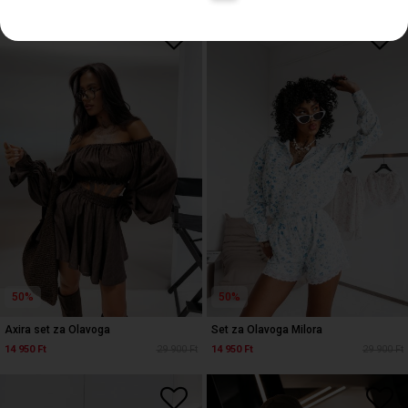
50%
50%
Axira set za Olavoga
Set za Olavoga Milora
14 950 Ft
29 900 Ft
14 950 Ft
29 900 Ft