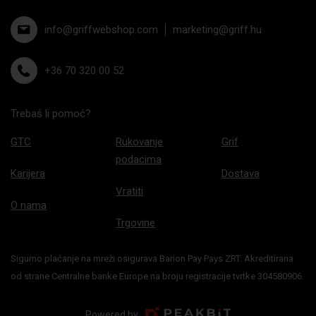
info@griffwebshop.com
marketing@griff.hu
+36 70 320 00 52
Trebaš li pomoć?
GTC
Rukovanje
Grif
podacima
Karijera
Dostava
Vratiti
O nama
Trgovine
Sigurno plaćanje na mreži osigurava Barion Pay Pays ZRT. Akreditirana
od strane Centralne banke Europe na broju registracije tvrtke 304580906.
Powered by