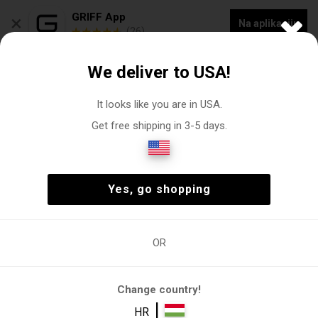
×
GRIFF App
Na aplikaciju
(26)
NOVA KOLEKCIJA -20% POPUSTA NA "VOGACASUT"
We deliver to USA!
0
It looks like you are in USA.
Get free shipping in 3-5 days.
Prsluci
Žena
Odjeća
Prsluci
(0)
Žena
Odjeća
Prsluci
(0)
Yes, go shopping
OR
Žena
Odjeća
Prsluci
Pufnasti
Kožna jakna
prsluk
Change country!
Filtri
|
HR