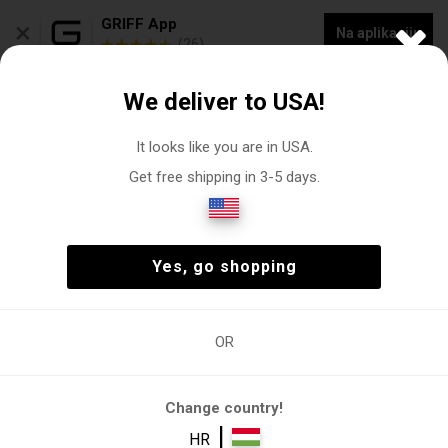
×
GRIFF App
Na aplikaciju
(26)
NOVA KOLEKCIJA -20% POPUSTA NA "VOGACASUT"
We deliver to USA!
0
It looks like you are in USA.
Get free shipping in 3-5 days.
Webshop ženskih papuča
Žena
Cipele
Papuče
(2)
Žena
Cipele
Papuče
(2)
Yes, go shopping
OR
Žena
Cipele
Papuče
Papuče
Change country!
Filtri
|
HR