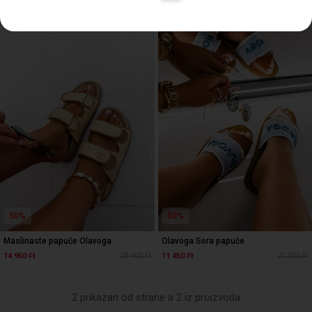
50%
50%
Maslinaste papuče Olavoga
Olavoga Sora papuče
14 950 Ft
29 900 Ft
11 450 Ft
22 900 Ft
2 prikazan od strane a 2 iz proizvoda