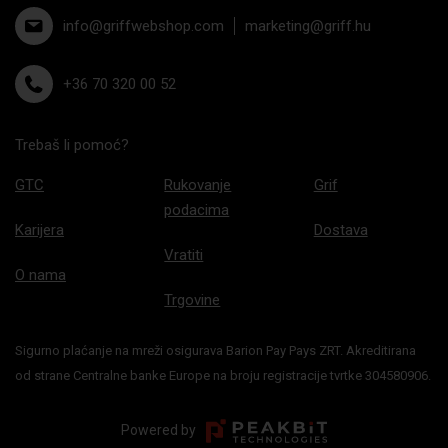
info@griffwebshop.com
marketing@griff.hu
+36 70 320 00 52
Trebaš li pomoć?
GTC
Rukovanje
Grif
podacima
Karijera
Dostava
Vratiti
O nama
Trgovine
Sigurno plaćanje na mreži osigurava Barion Pay Pays ZRT. Akreditirana
od strane Centralne banke Europe na broju registracije tvrtke 304580906.
Powered by