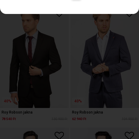
40%
40%
Roy Robson jakna
Roy Robson jakna
78 540 Ft
130 900 Ft
62 940 Ft
104 900 Ft