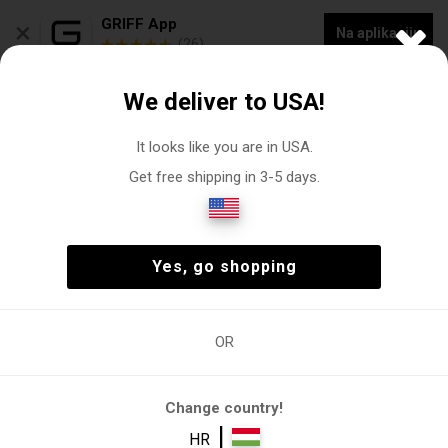
×
GRIFF App
Na aplikaciju
(26)
NOVA KOLEKCIJA -20% POPUSTA NA "VOGACASUT"
We deliver to USA!
0
It looks like you are in USA.
Get free shipping in 3-5 days.
Roy Robson Webshop odijela i sakoa
Čovjek
Odjeća
Odijela-Jakne
(9)
Čovjek
Odjeća
Odijela-Jakne
(9)
Yes, go shopping
OR
Odijela
,
Odijelo
Sako
Prsluk
Hlače za
Jakne
odijelo
Change country!
Filtri
|
HR