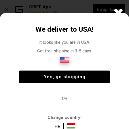
×
GRIFF App
Na aplikaciju
(26)
50% POPUSTA NA SVE - ZAVRŠNA RASPRODAJA
We deliver to USA!
0
It looks like you are in USA.
Get free shipping in 3-5 days.
Basefield T-Shirt Webshop
Čovjek
Odjeća
majice kratkih rukava
(2)
Čovjek
Odjeća
majice kratkih rukava
(2)
Yes, go shopping
OR
Odjeća
majice
Majica kratkih
Uvrijeđenost
Polo majica
kratkih
rukava
rukava
Change country!
|
HR
Filtri