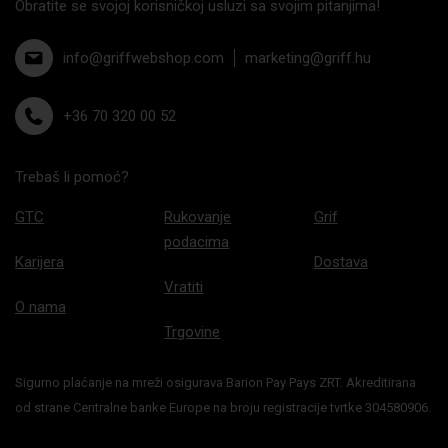
Obratite se svojoj korisničkoj usluzi sa svojim pitanjima!
info@griffwebshop.com
marketing@griff.hu
+36 70 320 00 52
Trebaš li pomoć?
GTC
Rukovanje
Grif
podacima
Karijera
Dostava
Vratiti
O nama
Trgovine
Sigurno plaćanje na mreži osigurava Barion Pay Pays ZRT. Akreditirana
od strane Centralne banke Europe na broju registracije tvrtke 304580906.