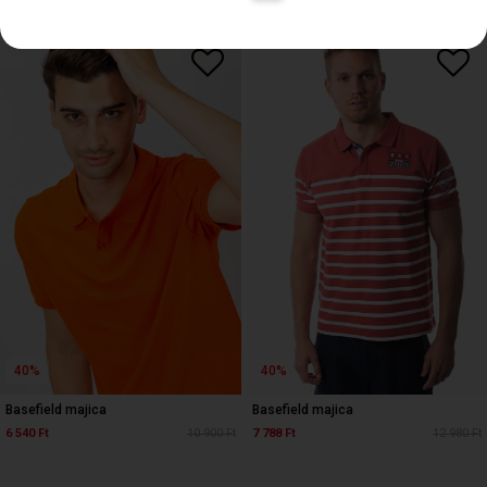
40%
40%
Basefield majica
Basefield majica
6 540 Ft
10 900 Ft
7 788 Ft
12 980 Ft