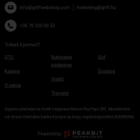
info@griffwebshop.com
marketing@griff.hu
+36 70 320 00 52
Trebaš li pomoć?
GTC
Rukovanje
Grif
podacima
Karijera
Dostava
Vratiti
O nama
Trgovine
Sigurno plaćanje na mreži osigurava Barion Pay Pays ZRT. Akreditirana
od strane Centralne banke Europe na broju registracije tvrtke 304580906.
Powered by