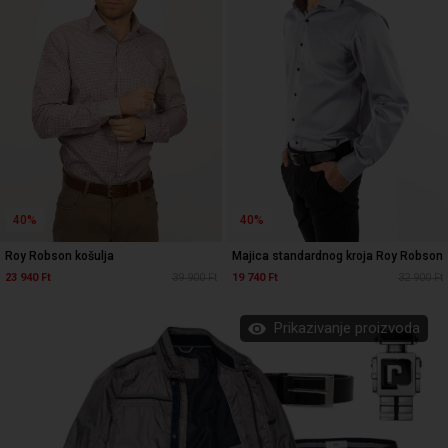
40%
40%
Roy Robson košulja
Majica standardnog kroja Roy Robson
23 940 Ft
39 900 Ft
19 740 Ft
32 900 Ft
Prikazivanje proizvoda