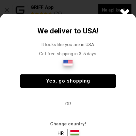
×
GRIFF App
Na aplikaciju
(26)
NOVA KOLEKCIJA -20% POPUSTA NA "VOGACASUT"
We deliver to USA!
0
It looks like you are in USA.
Get free shipping in 3-5 days.
Roy Robson majica Webshop
Čovjek
Odjeća
Košulje
(9)
Čovjek
Odjeća
Košulje
(9)
Yes, go shopping
OR
Košulje
Košulja bez
Ležerna
Majica dugih
Uska košulj
pegle
košulja
rukava
Change country!
Filtri
|
HR