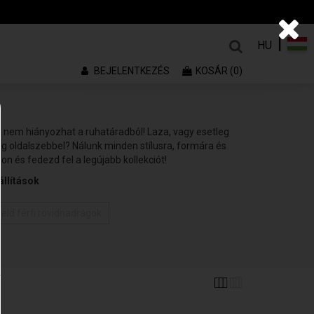
|
HU
BEJELENTKEZÉS
KOSÁR (0)
ág nem hiányozhat a ruhatáradból! Laza, vagy esetleg
g oldalszebbel? Nálunk minden stílusra, formára és
n és fedezd fel a legújabb kollekciót!
llítások
eld férfi rövidnadrágok