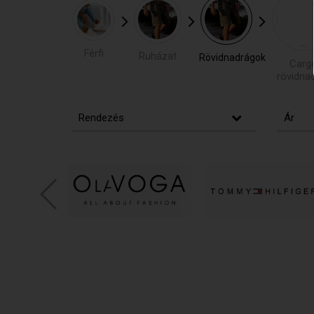
Férfi
Ruházat
Rövidnadrágok
Carg
rövidna
Rendezés
Ár
Nincs a szűrésnek megfel