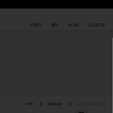
FÉRFI
NŐI
KLUB
ÜZLETEK
Férfi
Férfi
Ruházat
Ruházat
Rövidnadrágok
Rövidnadrágok
(0)
(0)