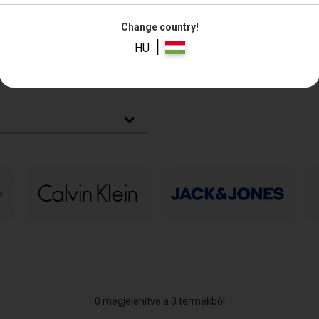
Change country!
|
HU
o
Chino
Melegítő
Rövidnadrág
drág
rövidnadrág
rövidnadrág
elő termék
0 megjelenítve a 0 termékből