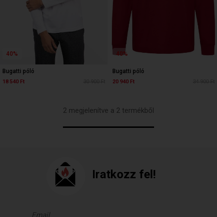
40%
40%
Bugatti póló
Bugatti póló
18 540 Ft
30 900 Ft
20 940 Ft
34 900 Ft
2 megjelenítve a 2 termékből
Iratkozz fel!