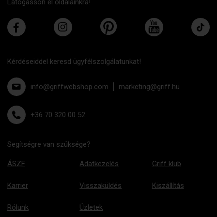
Látogasson el oldalainkra!
Kérdéseiddel keresd ügyfélszolgálatunkat!
info@griffwebshop.com
marketing@griff.hu
+36 70 320 00 52
Segítségre van szüksége?
ÁSZF
Adatkezelés
Griff klub
Karrier
Visszaküldés
Kiszállítás
Rólunk
Üzletek