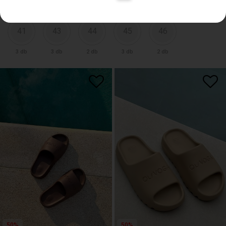
Egyszerűsítsd le a keresést!
Válaszd ki a méretet!
41
43
44
45
46
3 db
3 db
2 db
3 db
2 db
50%
50%