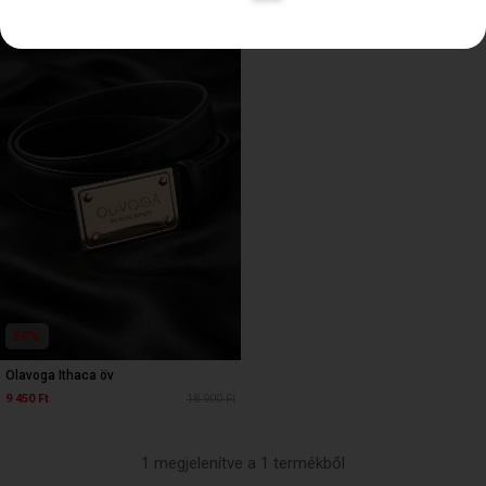
50%
Olavoga Ithaca öv
9 450 Ft
18 900 Ft
1 megjelenítve a 1 termékből