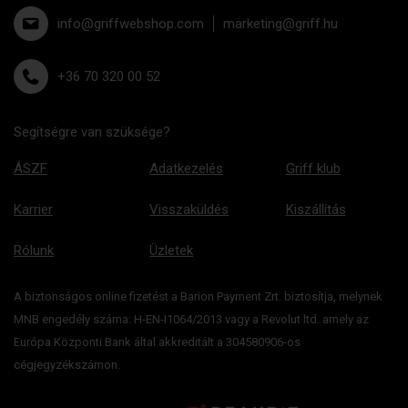
info@griffwebshop.com
marketing@griff.hu
+36 70 320 00 52
Segítségre van szüksége?
ÁSZF
Adatkezelés
Griff klub
Karrier
Visszaküldés
Kiszállítás
Rólunk
Üzletek
A biztonságos online fizetést a Barion Payment Zrt. biztosítja, melynek
MNB engedély száma: H-EN-I1064/2013 vagy a Revolut ltd. amely az
Európa Központi Bank által akkreditált a 304580906-os
cégjegyzékszámon.