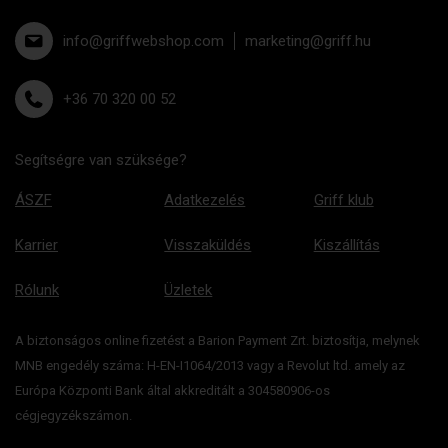
info@griffwebshop.com
marketing@griff.hu
+36 70 320 00 52
Segítségre van szüksége?
ÁSZF
Adatkezelés
Griff klub
Karrier
Visszaküldés
Kiszállítás
Rólunk
Üzletek
A biztonságos online fizetést a Barion Payment Zrt. biztosítja, melynek
MNB engedély száma: H-EN-I1064/2013 vagy a Revolut ltd. amely az
Európa Központi Bank által akkreditált a 304580906-os
cégjegyzékszámon.