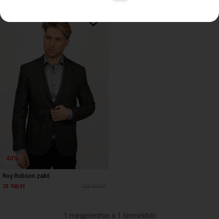
40%
Roy Robson zakó
73 740 Ft
122 900 Ft
1 megjelenítve a 1 termékből