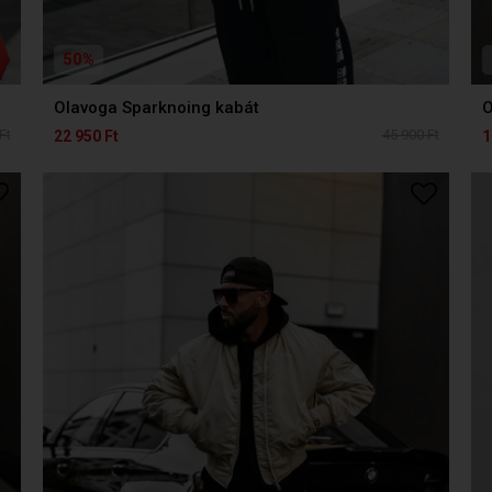
50%
Olavoga Sparknoing kabát
O
Ft
45 900 Ft
22 950 Ft
1