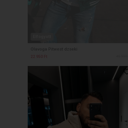
Elfogyott
Olavoga Pitwest dzseki
45 900 
22 950 Ft