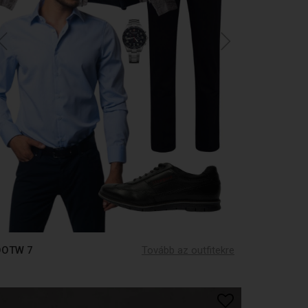
OOTW 7
Tovább az outfitekre