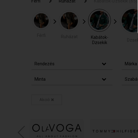
Férfi
Férfi
Ruházat
Ruházat
Kabátok-Dzsekik
Kabátok-Dzsekik
(65)
(6
Férfi
Ruházat
Kabátok-
Dzsek
Dzsekik
Rendezés
Márka
Minta
Szabá
Akció