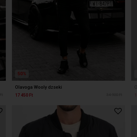
50%
Olavoga Wooly dzseki
O
Ft
34 900 Ft
17 450 Ft
1