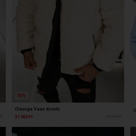
50%
Olavoga Vaas dzseki
Ft
43 900 Ft
21 950 Ft