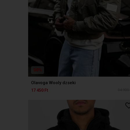
50%
Olavoga Wooly dzseki
34 900 
17 450 Ft