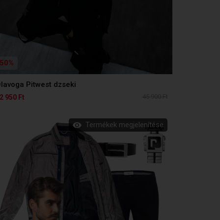
50%
lavoga Pitwest dzseki
45 900 Ft
2 950 Ft
Termékek megjelenítése