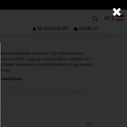
|
HU
BEJELENTKEZÉS
KOSÁR (0)
lekciónk legújabb darabjait, hogy teljes legyen a
laza mellény, vagy egy célját kiválóan szolgáló és
n találsz ízlésednek megfelelő kabátot vagy dzsekit.
n van!
beállítások
Tommy Hilfiger kabátok
Akciós kabátok