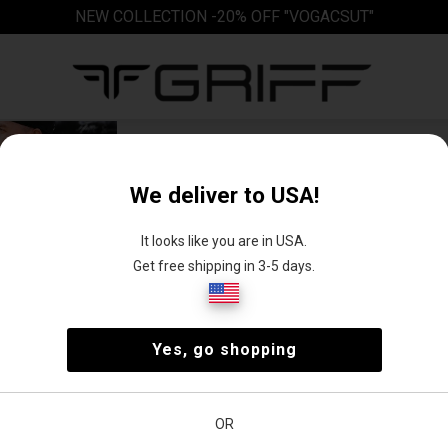
NEW COLLECTION -20% OFF "VOGACSUT"
Kabátok-Dzsekik akció
Szerezd be Nálunk férfi kabát és férfi dzseki kol
We deliver to USA!
ruhatárad! Legyen az egy sportos bőrdzseki, egy 
márkás télikabát, a Griff Webáruházban biztosa
It looks like you are in USA.
Hiszen a stílus az öltözet minden rétegében jele
Get free shipping in 3-5 days.
Legnépszerűbb Kabátok-Dzsekik akció szűrő 
Fekete kabátok, dzsekik
Bugatti kabátok
Yes, go shopping
OR