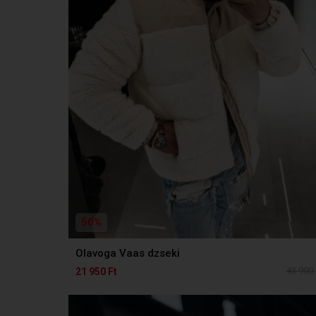
50%
Olavoga Vaas dzseki
43 900 
21 950 Ft