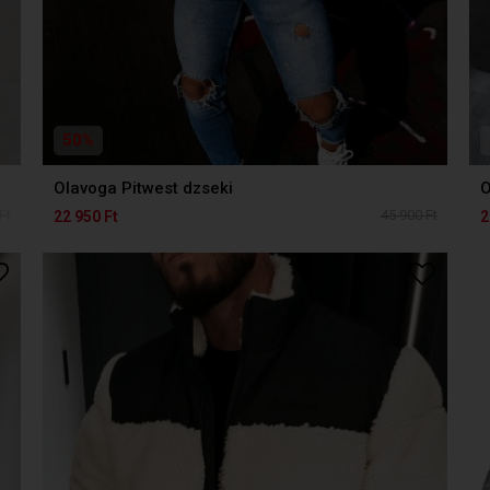
50%
Olavoga Pitwest dzseki
O
Ft
45 900 Ft
22 950 Ft
2