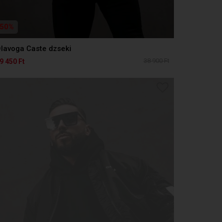
50%
lavoga Caste dzseki
38 900 Ft
9 450 Ft