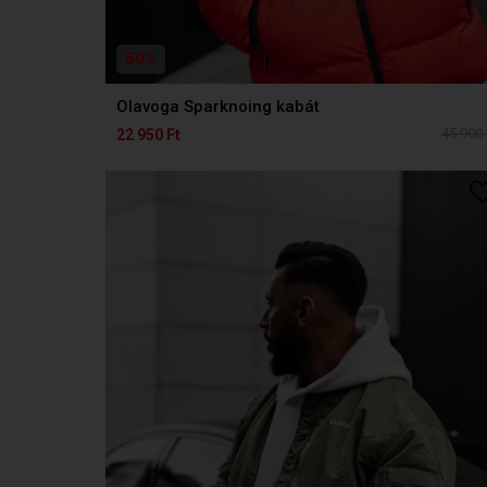
50%
Olavoga Sparknoing kabát
45 900 
22 950 Ft