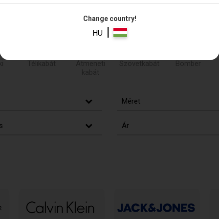
5)
Change country!
|
HU
i
Télikabát
Átmeneti
Szövetkabát
Bomber
kabát
Méret
s
Ár