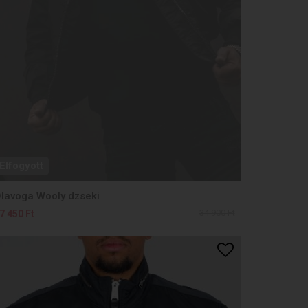
Elfogyott
lavoga Wooly dzseki
34 900 Ft
7 450 Ft