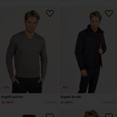
40%
40%
Bugatti pulóver
Bugatti dzseki
25 740 Ft
42 900 Ft
63 540 Ft
105 900 Ft