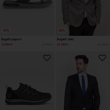
40%
40%
Bugatti papucs
Bugatti zakó
14 940 Ft
24 900 Ft
52 740 Ft
87 900 Ft