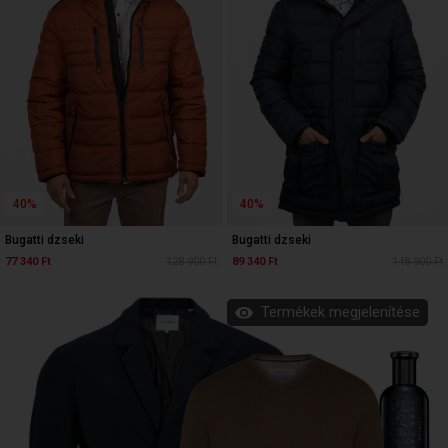
40%
40%
Bugatti dzseki
Bugatti dzseki
77 340 Ft
128 900 Ft
89 340 Ft
148 900 Ft
Termékek megjelenítése