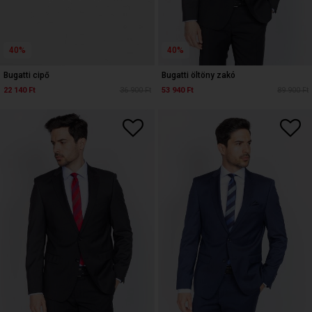
40%
40%
Bugatti cipő
Bugatti öltöny zakó
22 140 Ft
36 900 Ft
53 940 Ft
89 900 Ft