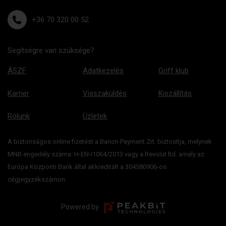
+36 70 320 00 52
Segítségre van szüksége?
ÁSZF
Adatkezelés
Griff klub
Karrier
Visszaküldés
Kiszállítás
Rólunk
Üzletek
A biztonságos online fizetést a Barion Payment Zrt. biztosítja, melynek
MNB engedély száma: H-EN-I1064/2013 vagy a Revolut ltd. amely az
Európa Központi Bank által akkreditált a 304580906-os
cégjegyzékszámon.
Powered by