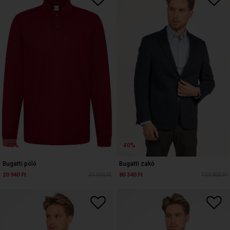
40%
40%
Bugatti póló
Bugatti zakó
20 940 Ft
34 900 Ft
80 340 Ft
133 900 Ft