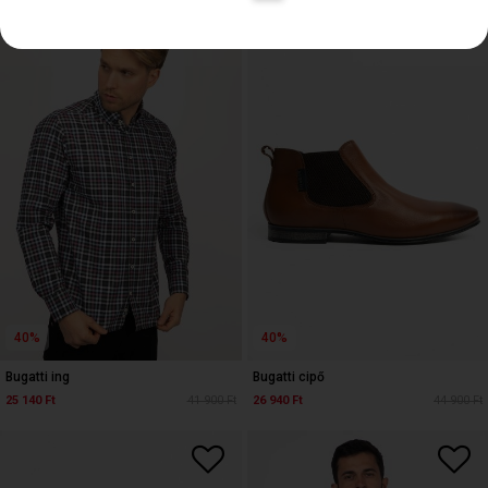
40%
40%
Bugatti ing
Bugatti cipő
25 140 Ft
41 900 Ft
26 940 Ft
44 900 Ft