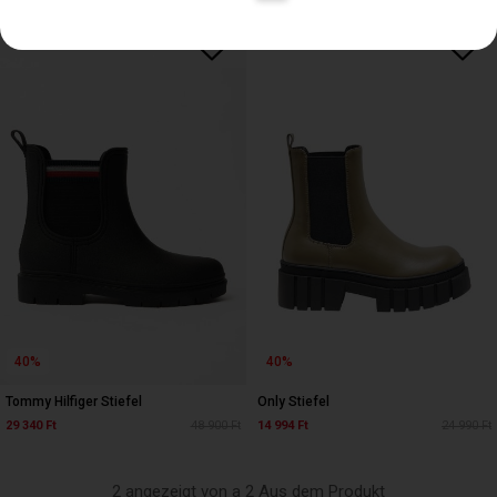
40%
40%
Tommy Hilfiger Stiefel
Only Stiefel
29 340 Ft
48 900 Ft
14 994 Ft
24 990 Ft
2 angezeigt von a 2 Aus dem Produkt