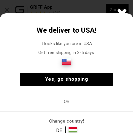
×
GRIFF App
Zur App
(26)
50 % RABATT AUF ALLES – ENDGÜLTIGER VERKAUF
We deliver to USA!
0
It looks like you are in USA.
Get free shipping in 3-5 days.
Damenstiefel
Weiblich
Schuhe
Stiefel
(2)
Weiblich
Schuhe
Stiefel
(2)
Yes, go shopping
OR
Stiefel
Chelsea-
Halbe Schuhe
Hochhackige
Lange Stiefe
Stiefel
Stiefel
Change country!
Filter
|
DE