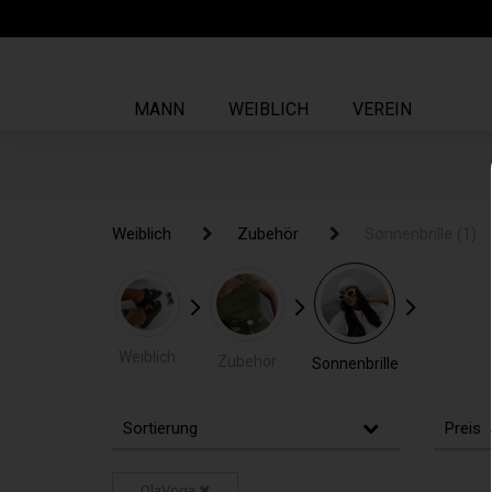
MANN
WEIBLICH
VEREIN
Weiblich
Weiblich
Zubehör
Zubehör
Sonnenbrille
Sonnenbrille
(1)
(1)
Weiblich
Zubehör
Sonnenbrille
Sortierung
Preis
OlaVoga