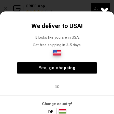
×
GRIFF App
Zur App
(26)
NEUE KOLLEKTION - 20 % RABATT auf "VOGACASUT"
We deliver to USA!
0
It looks like you are in USA.
Get free shipping in 3-5 days.
Kleidung
Weiblich
Kleidung
Kleidung
(15)
Weiblich
Kleidung
Kleidung
(15)
Yes, go shopping
OR
Kleidung
Cocktailkleid
Gesamt
Kleidung
Lässiges
Kleid
Change country!
Filter
|
DE