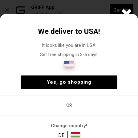
×
GRIFF App
Zur App
(26)
NEUE KOLLEKTION - 20 % RABATT auf "VOGACASUT"
We deliver to USA!
0
It looks like you are in USA.
Get free shipping in 3-5 days.
Becher, Wasserflaschen
Weiblich
Zubehör
Becher, Wasserflaschen
(2)
Weiblich
Zubehör
Becher, Wasserflaschen
(2)
Yes, go shopping
OR
Weiblich
Zubehör
Becher,
Becher
Wasserflaschen
Change country!
Filter
|
DE