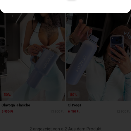
50%
50%
Olavoga -Flasche
Olavoga
6 950 Ft
13 900 Ft
6 450 Ft
12 900 Ft
2 angezeigt von a 2 Aus dem Produkt